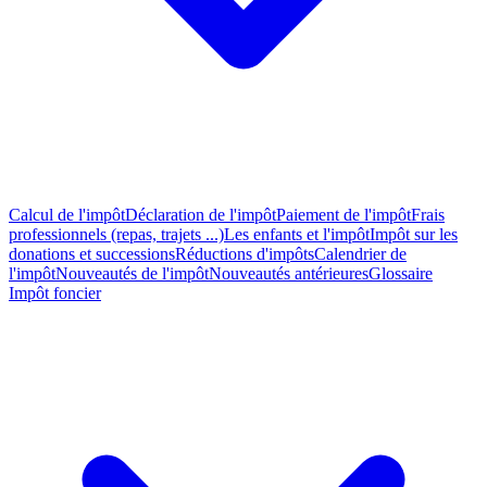
Calcul de l'impôt
Déclaration de l'impôt
Paiement de l'impôt
Frais
professionnels (repas, trajets ...)
Les enfants et l'impôt
Impôt sur les
donations et successions
Réductions d'impôts
Calendrier de
l'impôt
Nouveautés de l'impôt
Nouveautés antérieures
Glossaire
Impôt foncier