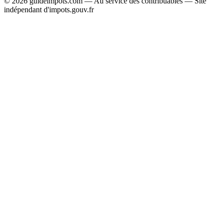
© 2026 guideimpots.com — Au service des contribuables — Site
indépendant d'impots.gouv.fr