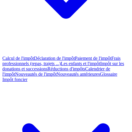
Calcul de l'impôt
Déclaration de l'impôt
Paiement de l'impôt
Frais
professionnels (repas, trajets ...)
Les enfants et l'impôt
Impôt sur les
donations et successions
Réductions d'impôts
Calendrier de
l'impôt
Nouveautés de l'impôt
Nouveautés antérieures
Glossaire
Impôt foncier