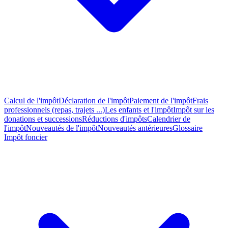
Calcul de l'impôt
Déclaration de l'impôt
Paiement de l'impôt
Frais
professionnels (repas, trajets ...)
Les enfants et l'impôt
Impôt sur les
donations et successions
Réductions d'impôts
Calendrier de
l'impôt
Nouveautés de l'impôt
Nouveautés antérieures
Glossaire
Impôt foncier