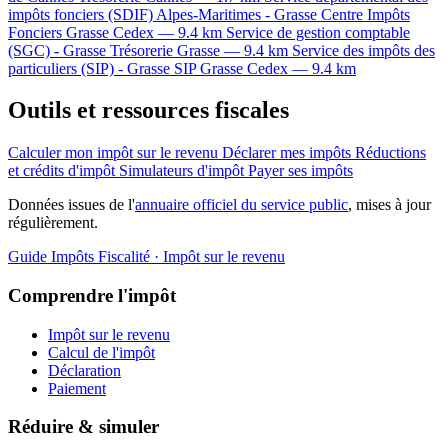
impôts fonciers (SDIF) Alpes-Maritimes - Grasse
Centre Impôts
Fonciers
Grasse Cedex — 9.4 km
Service de gestion comptable
(SGC) - Grasse
Trésorerie
Grasse — 9.4 km
Service des impôts des
particuliers (SIP) - Grasse
SIP
Grasse Cedex — 9.4 km
Outils et ressources fiscales
Calculer mon impôt sur le revenu
Déclarer mes impôts
Réductions
et crédits d'impôt
Simulateurs d'impôt
Payer ses impôts
Données issues de l'
annuaire officiel du service public
, mises à jour
régulièrement.
Guide Impôts
Fiscalité · Impôt sur le revenu
Comprendre l'impôt
Impôt sur le revenu
Calcul de l'impôt
Déclaration
Paiement
Réduire & simuler