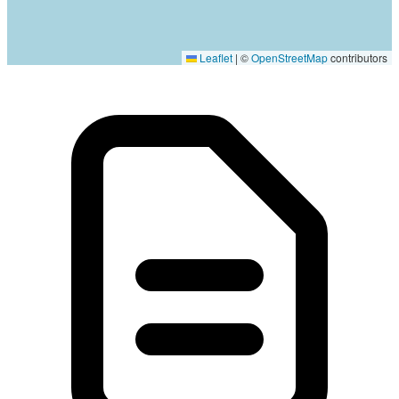
Localisation en cours...
Leaflet
|
©
OpenStreetMap
contributors