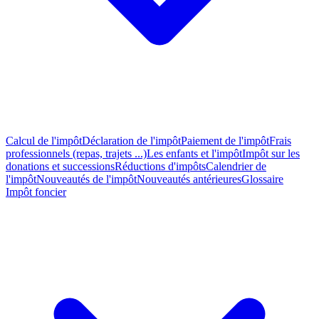
Calcul de l'impôt
Déclaration de l'impôt
Paiement de l'impôt
Frais
professionnels (repas, trajets ...)
Les enfants et l'impôt
Impôt sur les
donations et successions
Réductions d'impôts
Calendrier de
l'impôt
Nouveautés de l'impôt
Nouveautés antérieures
Glossaire
Impôt foncier