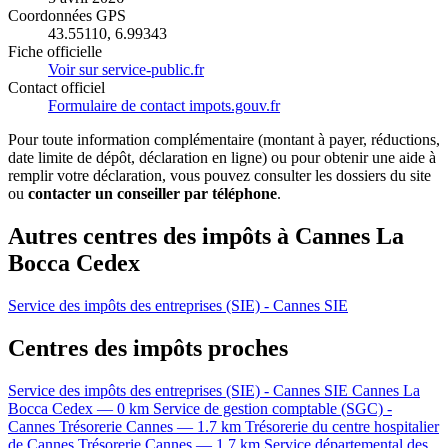
Coordonnées GPS
43.55110, 6.99343
Fiche officielle
Voir sur service-public.fr
Contact officiel
Formulaire de contact impots.gouv.fr
Pour toute information complémentaire (montant à payer, réductions,
date limite de dépôt, déclaration en ligne) ou pour obtenir une aide à
remplir votre déclaration, vous pouvez consulter les dossiers du site
ou
contacter un conseiller par téléphone
.
Autres centres des impôts à Cannes La
Bocca Cedex
Service des impôts des entreprises (SIE) - Cannes
SIE
Centres des impôts proches
Service des impôts des entreprises (SIE) - Cannes
SIE
Cannes La
Bocca Cedex — 0 km
Service de gestion comptable (SGC) -
Cannes
Trésorerie
Cannes — 1.7 km
Trésorerie du centre hospitalier
de Cannes
Trésorerie
Cannes — 1.7 km
Service départemental des