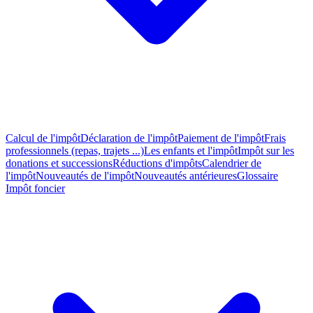
Calcul de l'impôt
Déclaration de l'impôt
Paiement de l'impôt
Frais
professionnels (repas, trajets ...)
Les enfants et l'impôt
Impôt sur les
donations et successions
Réductions d'impôts
Calendrier de
l'impôt
Nouveautés de l'impôt
Nouveautés antérieures
Glossaire
Impôt foncier