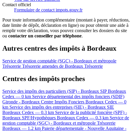
Contact officiel
Formulaire de contact impots.gouv.fr
Pour toute information complémentaire (montant à payer, réductions,
date limite de dépôt, déclaration en ligne) ou pour obtenir une aide à
remplir votre déclaration, vous pouvez consulter les dossiers du site
ou
contacter un conseiller par téléphone
.
Autres centres des impôts à Bordeaux
Service de gestion comptable (SGC) - Bordeaux et métropole
Trésorerie
Trésorerie amendes de Bordeaux
Trésorerie
Centres des impôts proches
Service des impôts des particuliers (SIP) - Bordeaux
SIP
Bordeaux
Cedex — 0 km
Service départemental des impôts fonciers (SDIF)
Gironde - Bordeaux
Centre Impôts Fonciers
Bordeaux Cedex — 0
km
Service des impôts des entreprises (SIE) - Bordeaux
SIE
Bordeaux Cedex — 0.3 km
Service de la publicité foncière (SPF) -
Bordeaux
SPF/Hypothèques
Bordeaux Cedex — 0.3 km
Service de
gestion comptable (SGC) - Bordeaux et métropole
Trésorerie
Bordeaux — 1.2 km
Paierie départementale - Nouvelle Aquitaine -