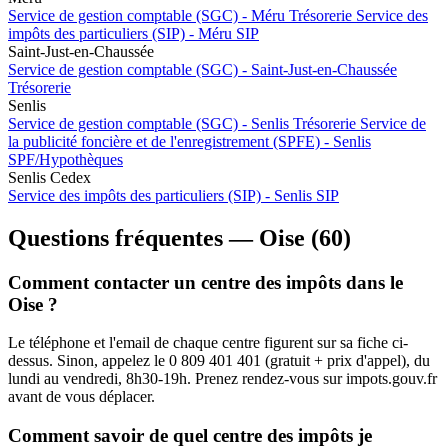
Service de gestion comptable (SGC) - Méru
Trésorerie
Service des
impôts des particuliers (SIP) - Méru
SIP
Saint-Just-en-Chaussée
Service de gestion comptable (SGC) - Saint-Just-en-Chaussée
Trésorerie
Senlis
Service de gestion comptable (SGC) - Senlis
Trésorerie
Service de
la publicité foncière et de l'enregistrement (SPFE) - Senlis
SPF/Hypothèques
Senlis Cedex
Service des impôts des particuliers (SIP) - Senlis
SIP
Questions fréquentes — Oise (60)
Comment contacter un centre des impôts dans le
Oise ?
Le téléphone et l'email de chaque centre figurent sur sa fiche ci-
dessus. Sinon, appelez le 0 809 401 401 (gratuit + prix d'appel), du
lundi au vendredi, 8h30-19h. Prenez rendez-vous sur impots.gouv.fr
avant de vous déplacer.
Comment savoir de quel centre des impôts je