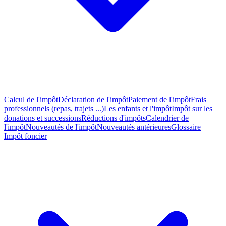
Calcul de l'impôt
Déclaration de l'impôt
Paiement de l'impôt
Frais
professionnels (repas, trajets ...)
Les enfants et l'impôt
Impôt sur les
donations et successions
Réductions d'impôts
Calendrier de
l'impôt
Nouveautés de l'impôt
Nouveautés antérieures
Glossaire
Impôt foncier