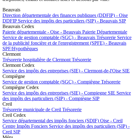
Beauvais
Direction départementale des finances publiques (DDFIP) - Oise
DDFIP
Service des impôts des particuliers (SIP) - Beauvais
SIP
Beauvais Cedex
Paierie départementale - Oise - Beauvais
Paierie Départementale
Service de gestion comptable (SGC) - Beauvais
Trésorerie
Service
de la publicité foncière et de l'enregistrement (SPFE) - Beauvais
SPF/Hypothèques
Clermont
Trésorerie hospitalière de Clermont
Trésorerie
Clermont Cedex
Service des impôts des entreprises (SIE) - Clermont-de-l'Oise
SIE
Compiègne
Service de gestion comptable (SGC) - Compiègne
Trésorerie
Compiègne Cedex
Service des impôts des entreprises (SIE) - Compiegne
SIE
Service
des impôts des particuliers (SIP) - Compiègne
SIP
Creil
Trésorerie municipale de Creil
Trésorerie
Creil Cedex
Service départemental des impôts fonciers (SDIF) Oise - Creil
Centre Impôts Fonciers
Service des impôts des particuliers (SIP) -
Creil
SIP
Méru