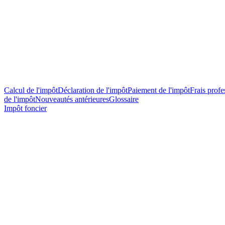
Calcul de l'impôt
Déclaration de l'impôt
Paiement de l'impôt
Frais profes
de l'impôt
Nouveautés antérieures
Glossaire
Impôt foncier