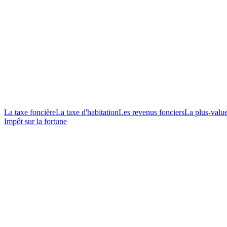
La taxe foncière
La taxe d'habitation
Les revenus fonciers
La plus-valu
Impôt sur la fortune