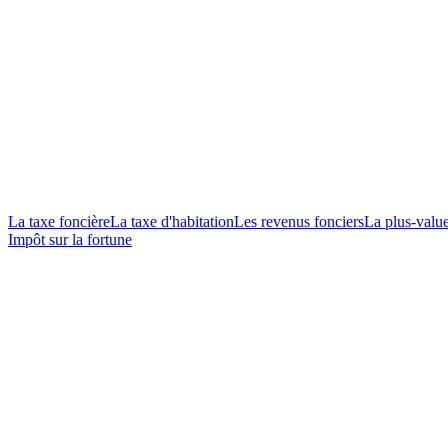
La taxe foncière
La taxe d'habitation
Les revenus fonciers
La plus-valu
Impôt sur la fortune