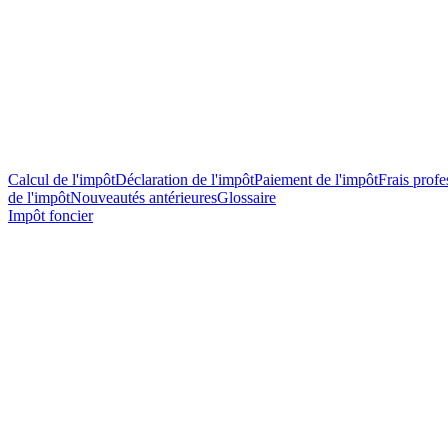
Calcul de l'impôt
Déclaration de l'impôt
Paiement de l'impôt
Frais profes
de l'impôt
Nouveautés antérieures
Glossaire
Impôt foncier