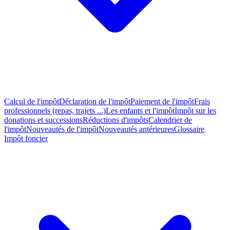
Calcul de l'impôt
Déclaration de l'impôt
Paiement de l'impôt
Frais
professionnels (repas, trajets ...)
Les enfants et l'impôt
Impôt sur les
donations et successions
Réductions d'impôts
Calendrier de
l'impôt
Nouveautés de l'impôt
Nouveautés antérieures
Glossaire
Impôt foncier