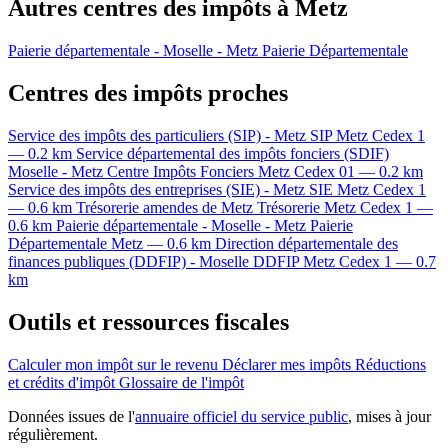
Autres centres des impôts à Metz
Paierie départementale - Moselle - Metz
Paierie Départementale
Centres des impôts proches
Service des impôts des particuliers (SIP) - Metz
SIP
Metz Cedex 1
— 0.2 km
Service départemental des impôts fonciers (SDIF)
Moselle - Metz
Centre Impôts Fonciers
Metz Cedex 01 — 0.2 km
Service des impôts des entreprises (SIE) - Metz
SIE
Metz Cedex 1
— 0.6 km
Trésorerie amendes de Metz
Trésorerie
Metz Cedex 1 —
0.6 km
Paierie départementale - Moselle - Metz
Paierie
Départementale
Metz — 0.6 km
Direction départementale des
finances publiques (DDFIP) - Moselle
DDFIP
Metz Cedex 1 — 0.7
km
Outils et ressources fiscales
Calculer mon impôt sur le revenu
Déclarer mes impôts
Réductions
et crédits d'impôt
Glossaire de l'impôt
Données issues de l'
annuaire officiel du service public
, mises à jour
régulièrement.