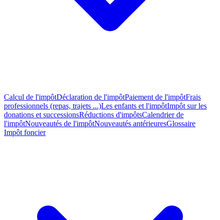
Calcul de l'impôt
Déclaration de l'impôt
Paiement de l'impôt
Frais
professionnels (repas, trajets ...)
Les enfants et l'impôt
Impôt sur les
donations et successions
Réductions d'impôts
Calendrier de
l'impôt
Nouveautés de l'impôt
Nouveautés antérieures
Glossaire
Impôt foncier