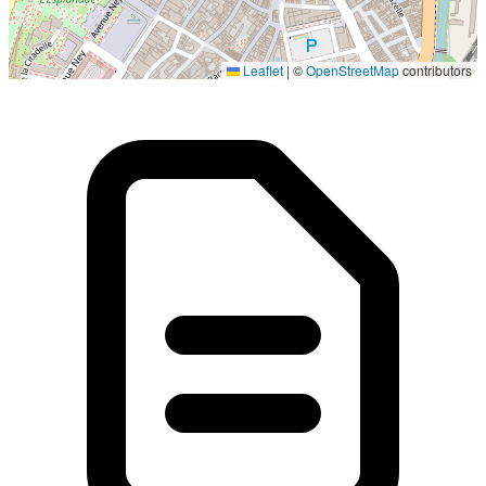
Localisation en cours...
Leaflet
|
©
OpenStreetMap
contributors