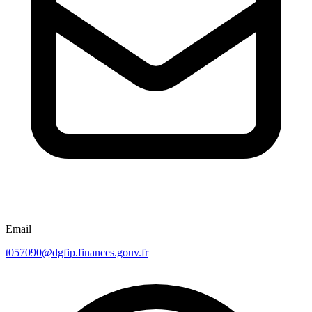
Email
t057090@dgfip.finances.gouv.fr