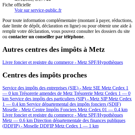
Fiche officielle
Voir sur service-public.fr
Pour toute information complémentaire (montant à payer, réductions,
date limite de dépôt, déclaration en ligne) ou pour obtenir une aide à
remplir votre déclaration, vous pouvez consulter les dossiers du site
ou
contacter un conseiller par téléphone
.
Autres centres des impôts à Metz
Livre foncier et registre du commerce - Metz
SPF/Hypothèques
Centres des impôts proches
Service des impôts des entreprises (SIE) - Metz
SIE
Metz Cedex 1
— 0 km
Trésorerie amendes de Metz
Trésorerie
Metz Cedex 1 — 0
km
Service des impôts des particuliers (SIP) - Metz
SIP
Metz Cedex
1 — 0.4 km
Service départemental des impôts fonciers (SDIF)
Moselle - Metz
Centre Impôts Fonciers
Metz Cedex 01 — 0.4 km
Livre foncier et registre du commerce - Metz
SPF/Hypothèques
Metz — 0.6 km
Direction départementale des finances publiques
(DDFIP) - Moselle
DDFIP
Metz Cedex 1 — 1 km