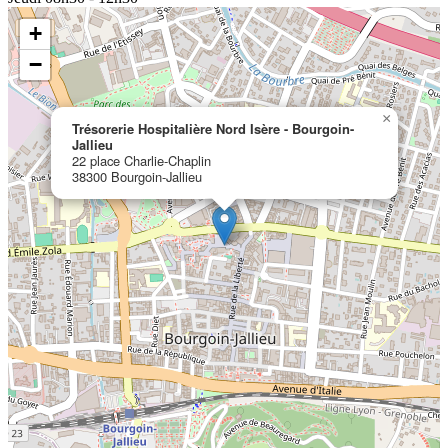
+
−
×
Trésorerie Hospitalière Nord Isère - Bourgoin-
Jallieu
22 place Charlie-Chaplin
38300 Bourgoin-Jallieu