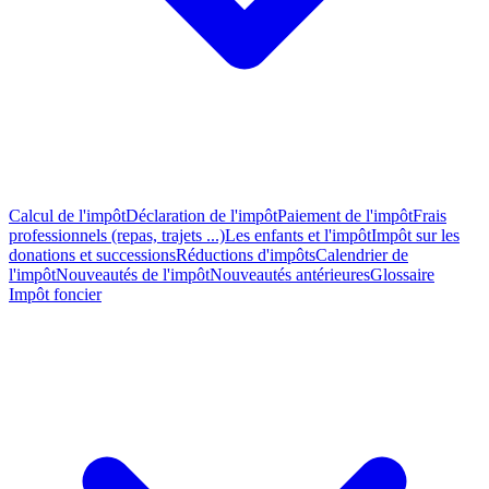
Calcul de l'impôt
Déclaration de l'impôt
Paiement de l'impôt
Frais
professionnels (repas, trajets ...)
Les enfants et l'impôt
Impôt sur les
donations et successions
Réductions d'impôts
Calendrier de
l'impôt
Nouveautés de l'impôt
Nouveautés antérieures
Glossaire
Impôt foncier