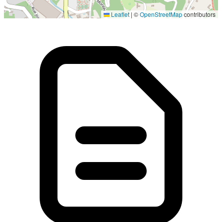
Localisation en cours...
Leaflet
|
©
OpenStreetMap
contributors