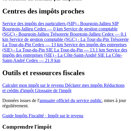
Centres des impôts proches
Service des impôts des particuliers (SIP) - Bourgoin-Jallieu
SIP
Bourgoin-Jallieu Cedex — 0 km
Service de gestion comptable
(SGC) - Bourgoin-Jallieu
Trésorerie
Bourgoin-Jallieu Cedex — 0.1
km
Service de gestion comptable (SGC) - La Tour-du-Pin
Trésorerie
La Tour-du-Pin Cedex — 13 km
Service des impôts des entreprises
(SIE) - La Tour-du-Pin
SIE
La Tour-du-Pin — 13.1 km
Service des
impôts des entreprises (SIE) - La Côte-Saint-André
SIE
La Côte-
Saint-André Cedex — 21.9 km
Outils et ressources fiscales
Calculer mon impôt sur le revenu
Déclarer mes impôts
Réductions
et crédits d'impôt
Glossaire de l'impôt
Données issues de l'
annuaire officiel du service public
, mises à jour
régulièrement.
Guide Impôts
Fiscalité · Impôt sur le revenu
Comprendre l'impôt