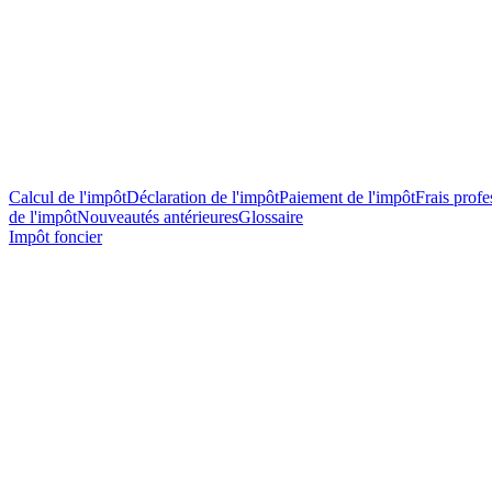
Calcul de l'impôt
Déclaration de l'impôt
Paiement de l'impôt
Frais profes
de l'impôt
Nouveautés antérieures
Glossaire
Impôt foncier