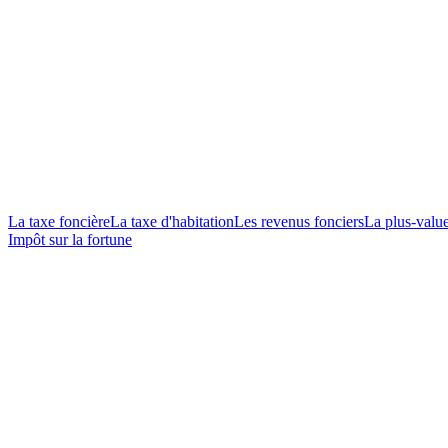
La taxe foncière
La taxe d'habitation
Les revenus fonciers
La plus-valu
Impôt sur la fortune