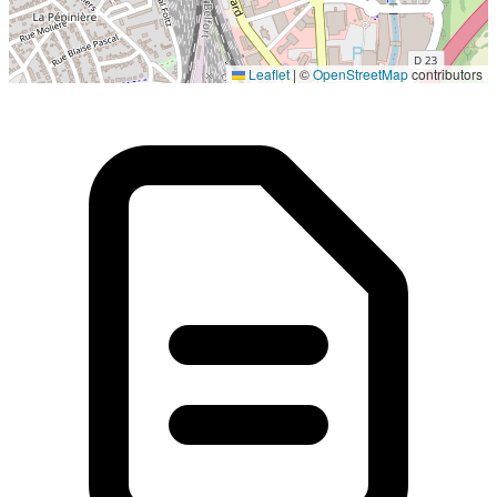
Localisation en cours...
Leaflet
|
©
OpenStreetMap
contributors