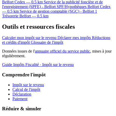
Belfort Cedex — 0.5 km
Service de la publicité foncière et de
l'enregistrement (SPFE) - Belfort
SPF/Hypothèques
Belfort Cedex
— 0.5 km
Service de gestion comptable (SGC) - Belfort 1
Trésorerie
Belfort — 0.5 km
Outils et ressources fiscales
Calculer mon impôt sur le revenu
Déclarer mes impôts
Réductions
et crédits d'impôt
Glossaire de l'impôt
Données issues de l'
annuaire officiel du service public
, mises à jour
régulièrement.
Guide Impôts
Fiscalité · Impôt sur le revenu
Comprendre l'impôt
Impôt sur le revenu
Calcul de l'impôt
Déclaration
Paiement
Réduire & simuler