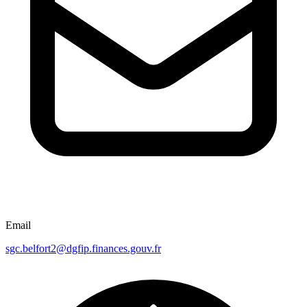
Email
sgc.belfort2@dgfip.finances.gouv.fr