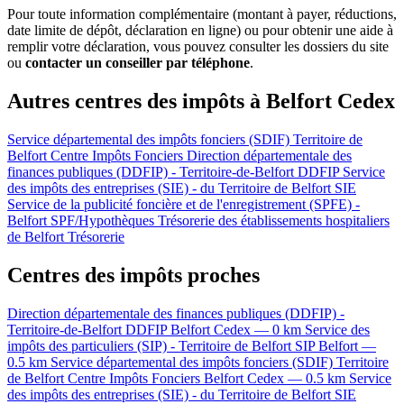
Pour toute information complémentaire (montant à payer, réductions,
date limite de dépôt, déclaration en ligne) ou pour obtenir une aide à
remplir votre déclaration, vous pouvez consulter les dossiers du site
ou
contacter un conseiller par téléphone
.
Autres centres des impôts à Belfort Cedex
Service départemental des impôts fonciers (SDIF) Territoire de
Belfort
Centre Impôts Fonciers
Direction départementale des
finances publiques (DDFIP) - Territoire-de-Belfort
DDFIP
Service
des impôts des entreprises (SIE) - du Territoire de Belfort
SIE
Service de la publicité foncière et de l'enregistrement (SPFE) -
Belfort
SPF/Hypothèques
Trésorerie des établissements hospitaliers
de Belfort
Trésorerie
Centres des impôts proches
Direction départementale des finances publiques (DDFIP) -
Territoire-de-Belfort
DDFIP
Belfort Cedex — 0 km
Service des
impôts des particuliers (SIP) - Territoire de Belfort
SIP
Belfort —
0.5 km
Service départemental des impôts fonciers (SDIF) Territoire
de Belfort
Centre Impôts Fonciers
Belfort Cedex — 0.5 km
Service
des impôts des entreprises (SIE) - du Territoire de Belfort
SIE