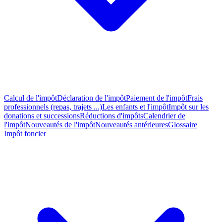
Calcul de l'impôt
Déclaration de l'impôt
Paiement de l'impôt
Frais
professionnels (repas, trajets ...)
Les enfants et l'impôt
Impôt sur les
donations et successions
Réductions d'impôts
Calendrier de
l'impôt
Nouveautés de l'impôt
Nouveautés antérieures
Glossaire
Impôt foncier