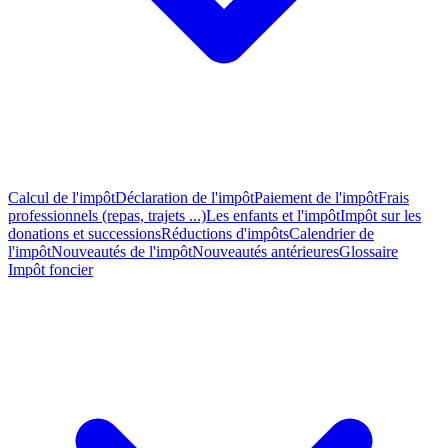
Calcul de l'impôt
Déclaration de l'impôt
Paiement de l'impôt
Frais
professionnels (repas, trajets ...)
Les enfants et l'impôt
Impôt sur les
donations et successions
Réductions d'impôts
Calendrier de
l'impôt
Nouveautés de l'impôt
Nouveautés antérieures
Glossaire
Impôt foncier