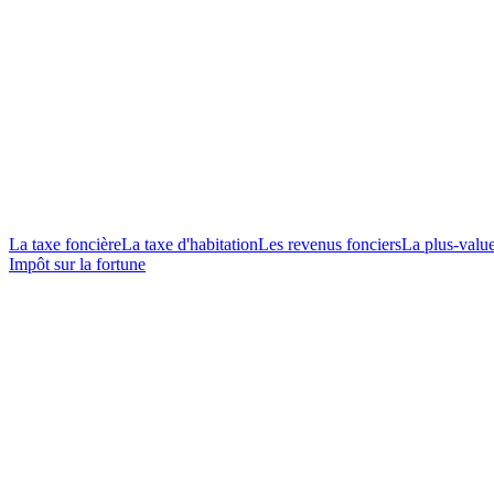
La taxe foncière
La taxe d'habitation
Les revenus fonciers
La plus-valu
Impôt sur la fortune