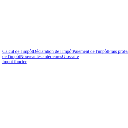
Calcul de l'impôt
Déclaration de l'impôt
Paiement de l'impôt
Frais profes
de l'impôt
Nouveautés antérieures
Glossaire
Impôt foncier