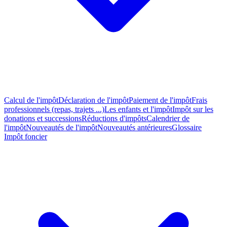
Calcul de l'impôt
Déclaration de l'impôt
Paiement de l'impôt
Frais
professionnels (repas, trajets ...)
Les enfants et l'impôt
Impôt sur les
donations et successions
Réductions d'impôts
Calendrier de
l'impôt
Nouveautés de l'impôt
Nouveautés antérieures
Glossaire
Impôt foncier