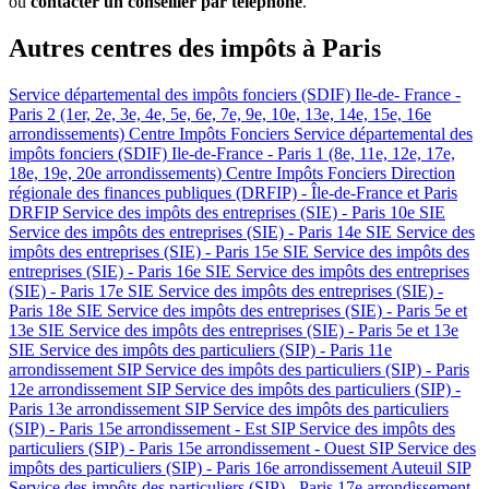
ou
contacter un conseiller par téléphone
.
Autres centres des impôts à Paris
Service départemental des impôts fonciers (SDIF) Ile-de- France -
Paris 2 (1er, 2e, 3e, 4e, 5e, 6e, 7e, 9e, 10e, 13e, 14e, 15e, 16e
arrondissements)
Centre Impôts Fonciers
Service départemental des
impôts fonciers (SDIF) Ile-de-France - Paris 1 (8e, 11e, 12e, 17e,
18e, 19e, 20e arrondissements)
Centre Impôts Fonciers
Direction
régionale des finances publiques (DRFIP) - Île-de-France et Paris
DRFIP
Service des impôts des entreprises (SIE) - Paris 10e
SIE
Service des impôts des entreprises (SIE) - Paris 14e
SIE
Service des
impôts des entreprises (SIE) - Paris 15e
SIE
Service des impôts des
entreprises (SIE) - Paris 16e
SIE
Service des impôts des entreprises
(SIE) - Paris 17e
SIE
Service des impôts des entreprises (SIE) -
Paris 18e
SIE
Service des impôts des entreprises (SIE) - Paris 5e et
13e
SIE
Service des impôts des entreprises (SIE) - Paris 5e et 13e
SIE
Service des impôts des particuliers (SIP) - Paris 11e
arrondissement
SIP
Service des impôts des particuliers (SIP) - Paris
12e arrondissement
SIP
Service des impôts des particuliers (SIP) -
Paris 13e arrondissement
SIP
Service des impôts des particuliers
(SIP) - Paris 15e arrondissement - Est
SIP
Service des impôts des
particuliers (SIP) - Paris 15e arrondissement - Ouest
SIP
Service des
impôts des particuliers (SIP) - Paris 16e arrondissement Auteuil
SIP
Service des impôts des particuliers (SIP) - Paris 17e arrondissement