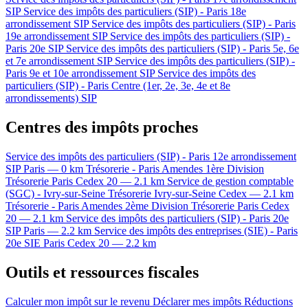
SIP
Service des impôts des particuliers (SIP) - Paris 18e
arrondissement
SIP
Service des impôts des particuliers (SIP) - Paris
19e arrondissement
SIP
Service des impôts des particuliers (SIP) -
Paris 20e
SIP
Service des impôts des particuliers (SIP) - Paris 5e, 6e
et 7e arrondissement
SIP
Service des impôts des particuliers (SIP) -
Paris 9e et 10e arrondissement
SIP
Service des impôts des
particuliers (SIP) - Paris Centre (1er, 2e, 3e, 4e et 8e
arrondissements)
SIP
Centres des impôts proches
Service des impôts des particuliers (SIP) - Paris 12e arrondissement
SIP
Paris — 0 km
Trésorerie - Paris Amendes 1ère Division
Trésorerie
Paris Cedex 20 — 2.1 km
Service de gestion comptable
(SGC) - Ivry-sur-Seine
Trésorerie
Ivry-sur-Seine Cedex — 2.1 km
Trésorerie - Paris Amendes 2ème Division
Trésorerie
Paris Cedex
20 — 2.1 km
Service des impôts des particuliers (SIP) - Paris 20e
SIP
Paris — 2.2 km
Service des impôts des entreprises (SIE) - Paris
20e
SIE
Paris Cedex 20 — 2.2 km
Outils et ressources fiscales
Calculer mon impôt sur le revenu
Déclarer mes impôts
Réductions