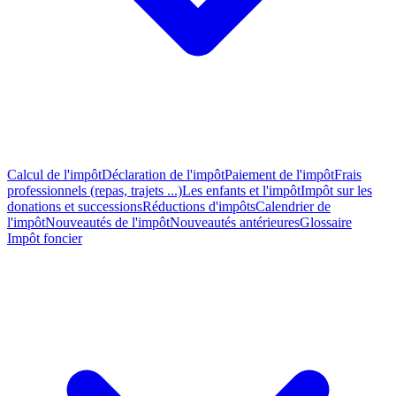
Calcul de l'impôt
Déclaration de l'impôt
Paiement de l'impôt
Frais
professionnels (repas, trajets ...)
Les enfants et l'impôt
Impôt sur les
donations et successions
Réductions d'impôts
Calendrier de
l'impôt
Nouveautés de l'impôt
Nouveautés antérieures
Glossaire
Impôt foncier