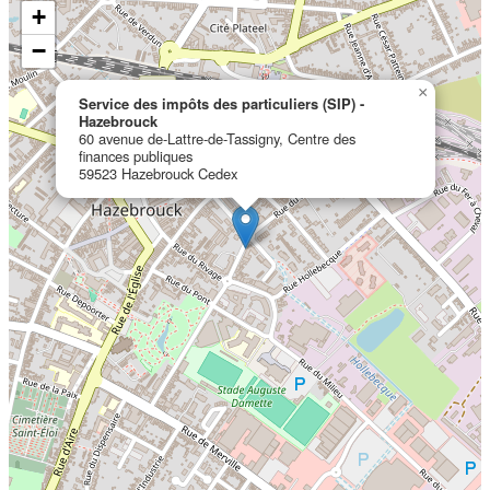
+
−
×
Service des impôts des particuliers (SIP) -
Hazebrouck
60 avenue de-Lattre-de-Tassigny, Centre des
finances publiques
59523 Hazebrouck Cedex
Localisation en cours...