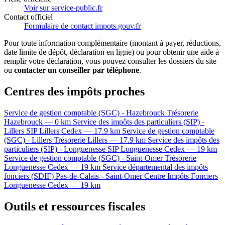
Voir sur service-public.fr
Contact officiel
Formulaire de contact impots.gouv.fr
Pour toute information complémentaire (montant à payer, réductions,
date limite de dépôt, déclaration en ligne) ou pour obtenir une aide à
remplir votre déclaration, vous pouvez consulter les dossiers du site
ou
contacter un conseiller par téléphone
.
Centres des impôts proches
Service de gestion comptable (SGC) - Hazebrouck
Trésorerie
Hazebrouck — 0 km
Service des impôts des particuliers (SIP) -
Lillers
SIP
Lillers Cedex — 17.9 km
Service de gestion comptable
(SGC) - Lillers
Trésorerie
Lillers — 17.9 km
Service des impôts des
particuliers (SIP) - Longuenesse
SIP
Longuenesse Cedex — 19 km
Service de gestion comptable (SGC) - Saint-Omer
Trésorerie
Longuenesse Cedex — 19 km
Service départemental des impôts
fonciers (SDIF) Pas-de-Calais - Saint-Omer
Centre Impôts Fonciers
Longuenesse Cedex — 19 km
Outils et ressources fiscales