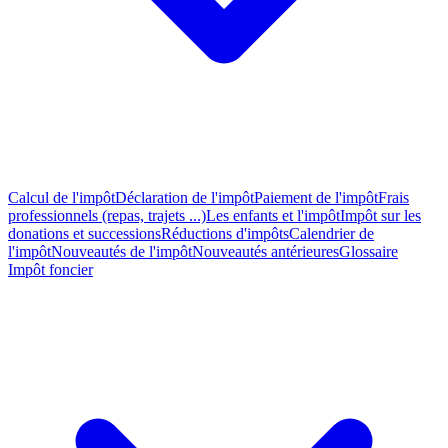
Calcul de l'impôt
Déclaration de l'impôt
Paiement de l'impôt
Frais
professionnels (repas, trajets ...)
Les enfants et l'impôt
Impôt sur les
donations et successions
Réductions d'impôts
Calendrier de
l'impôt
Nouveautés de l'impôt
Nouveautés antérieures
Glossaire
Impôt foncier