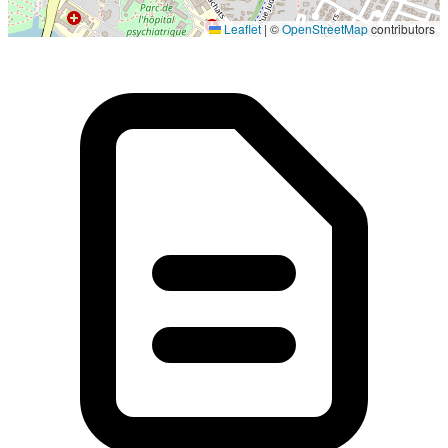
Localisation en cours...
Leaflet
|
©
OpenStreetMap
contributors