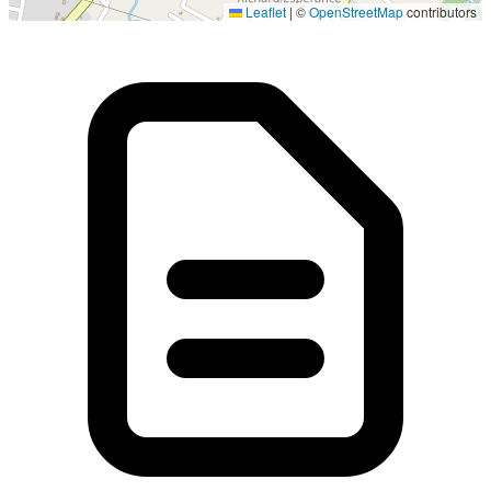
Leaflet
|
©
OpenStreetMap
contributors