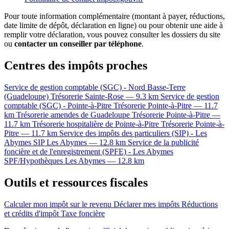
Pour toute information complémentaire (montant à payer, réductions,
date limite de dépôt, déclaration en ligne) ou pour obtenir une aide à
remplir votre déclaration, vous pouvez consulter les dossiers du site
ou
contacter un conseiller par téléphone
.
Centres des impôts proches
Service de gestion comptable (SGC) - Nord Basse-Terre
(Guadeloupe)
Trésorerie
Sainte-Rose — 9.3 km
Service de gestion
comptable (SGC) - Pointe-à-Pitre
Trésorerie
Pointe-à-Pitre — 11.7
km
Trésorerie amendes de Guadeloupe
Trésorerie
Pointe-à-Pitre —
11.7 km
Trésorerie hospitalière de Pointe-à-Pitre
Trésorerie
Pointe-à-
Pitre — 11.7 km
Service des impôts des particuliers (SIP) - Les
Abymes
SIP
Les Abymes — 12.8 km
Service de la publicité
foncière et de l'enregistrement (SPFE) - Les Abymes
SPF/Hypothèques
Les Abymes — 12.8 km
Outils et ressources fiscales
Calculer mon impôt sur le revenu
Déclarer mes impôts
Réductions
et crédits d'impôt
Taxe foncière