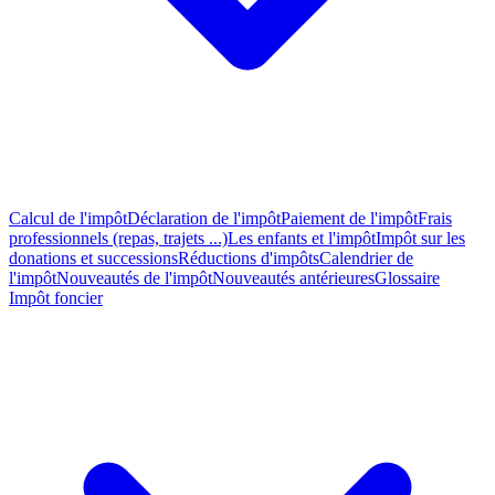
Calcul de l'impôt
Déclaration de l'impôt
Paiement de l'impôt
Frais
professionnels (repas, trajets ...)
Les enfants et l'impôt
Impôt sur les
donations et successions
Réductions d'impôts
Calendrier de
l'impôt
Nouveautés de l'impôt
Nouveautés antérieures
Glossaire
Impôt foncier