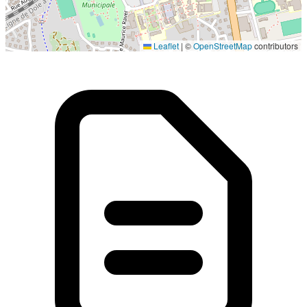
Localisation en cours...
Leaflet
|
©
OpenStreetMap
contributors