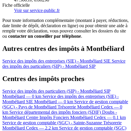
Fiche officielle
Voir sur service-public.fr
Pour toute information complémentaire (montant à payer, réductions,
date limite de dépôt, déclaration en ligne) ou pour obtenir une aide à
remplir votre déclaration, vous pouvez consulter les dossiers du site
ou
contacter un conseiller par téléphone
.
Autres centres des impôts à Montbéliard
Service des impôts des entreprises (SIE) - Montbéliard
SIE
Service
des impôts des particuliers (SIP) - Montbéliard
SIP
Centres des impôts proches
Service des impôts des particuliers (SIP) - Montbéliard
SIP
Montbéliard — 0 km
Service des impôts des entreprises (SIE) -
Montbéliard
SIE
Montbéliard — 0 km
Service de gestion comptable
(SGC) - Pays de Montbéliard
Trésorerie
Montbéliard Cedex — 0
km
Service départemental des impôts fonciers (SDIF) Doubs -
Montbéliard
Centre Impôts Fonciers
Montbéliard Cedex — 0.1 km
Service de gestion comptable (SGC) - Sainte-Suzanne
Trésorerie
Montbéliard Cedex — 2.2 km
Service de gestion comptable (SGC)