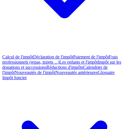
Calcul de l'impôt
Déclaration de l'impôt
Paiement de l'impôt
Frais
professionnels (repas, trajets ...)
Les enfants et l'impôt
Impôt sur les
donations et successions
Réductions d'impôts
Calendrier de
l'impôt
Nouveautés de l'impôt
Nouveautés antérieures
Glossaire
Impôt foncier