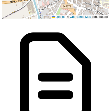
Localisation en cours...
Leaflet
|
©
OpenStreetMap
contributors