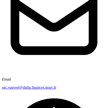
Email
sgc.vauvert@dgfip.finances.gouv.fr