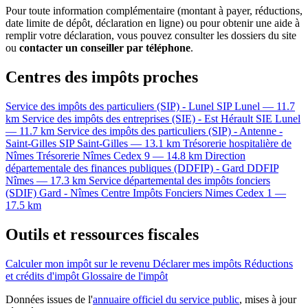
Pour toute information complémentaire (montant à payer, réductions,
date limite de dépôt, déclaration en ligne) ou pour obtenir une aide à
remplir votre déclaration, vous pouvez consulter les dossiers du site
ou
contacter un conseiller par téléphone
.
Centres des impôts proches
Service des impôts des particuliers (SIP) - Lunel
SIP
Lunel — 11.7
km
Service des impôts des entreprises (SIE) - Est Hérault
SIE
Lunel
— 11.7 km
Service des impôts des particuliers (SIP) - Antenne -
Saint-Gilles
SIP
Saint-Gilles — 13.1 km
Trésorerie hospitalière de
Nîmes
Trésorerie
Nîmes Cedex 9 — 14.8 km
Direction
départementale des finances publiques (DDFIP) - Gard
DDFIP
Nîmes — 17.3 km
Service départemental des impôts fonciers
(SDIF) Gard - Nîmes
Centre Impôts Fonciers
Nimes Cedex 1 —
17.5 km
Outils et ressources fiscales
Calculer mon impôt sur le revenu
Déclarer mes impôts
Réductions
et crédits d'impôt
Glossaire de l'impôt
Données issues de l'
annuaire officiel du service public
, mises à jour