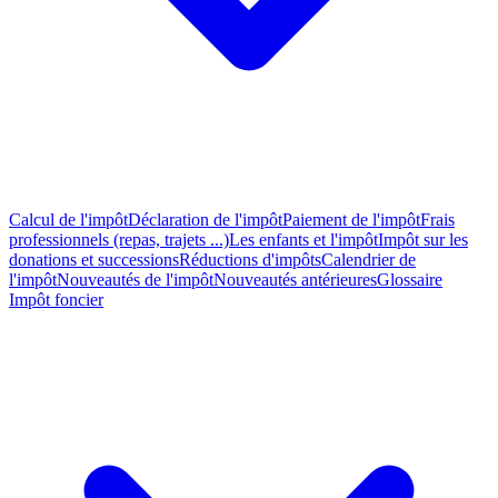
Calcul de l'impôt
Déclaration de l'impôt
Paiement de l'impôt
Frais
professionnels (repas, trajets ...)
Les enfants et l'impôt
Impôt sur les
donations et successions
Réductions d'impôts
Calendrier de
l'impôt
Nouveautés de l'impôt
Nouveautés antérieures
Glossaire
Impôt foncier