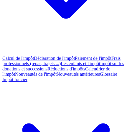
Calcul de l'impôt
Déclaration de l'impôt
Paiement de l'impôt
Frais
professionnels (repas, trajets ...)
Les enfants et l'impôt
Impôt sur les
donations et successions
Réductions d'impôts
Calendrier de
l'impôt
Nouveautés de l'impôt
Nouveautés antérieures
Glossaire
Impôt foncier