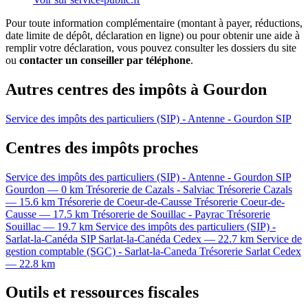
Pour toute information complémentaire (montant à payer, réductions,
date limite de dépôt, déclaration en ligne) ou pour obtenir une aide à
remplir votre déclaration, vous pouvez consulter les dossiers du site
ou
contacter un conseiller par téléphone
.
Autres centres des impôts à Gourdon
Service des impôts des particuliers (SIP) - Antenne - Gourdon
SIP
Centres des impôts proches
Service des impôts des particuliers (SIP) - Antenne - Gourdon
SIP
Gourdon — 0 km
Trésorerie de Cazals - Salviac
Trésorerie
Cazals
— 15.6 km
Trésorerie de Coeur-de-Causse
Trésorerie
Coeur-de-
Causse — 17.5 km
Trésorerie de Souillac - Payrac
Trésorerie
Souillac — 19.7 km
Service des impôts des particuliers (SIP) -
Sarlat-la-Canéda
SIP
Sarlat-la-Canéda Cedex — 22.7 km
Service de
gestion comptable (SGC) - Sarlat-la-Caneda
Trésorerie
Sarlat Cedex
— 22.8 km
Outils et ressources fiscales