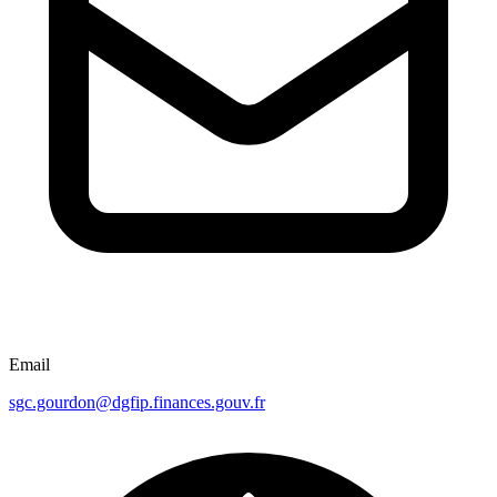
Email
sgc.gourdon@dgfip.finances.gouv.fr