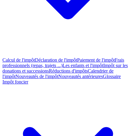
Calcul de l'impôt
Déclaration de l'impôt
Paiement de l'impôt
Frais
professionnels (repas, trajets ...)
Les enfants et l'impôt
Impôt sur les
donations et successions
Réductions d'impôts
Calendrier de
l'impôt
Nouveautés de l'impôt
Nouveautés antérieures
Glossaire
Impôt foncier