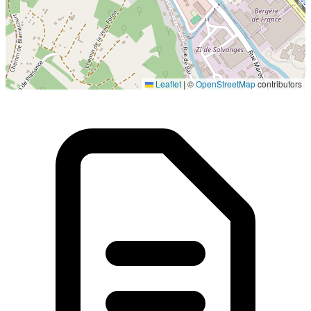
Localisation en cours...
Leaflet
|
©
OpenStreetMap
contributors