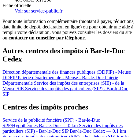
Fiche officielle
Voir sur service-public.fr
Pour toute information complémentaire (montant à payer, réductions,
date limite de dépôt, déclaration en ligne) ou pour obtenir une aide à
remplir votre déclaration, vous pouvez consulter les dossiers du site
ou
contacter un conseiller par téléphone
.
Autres centres des impôts à Bar-le-Duc
Cedex
Direction départementale des finances publiques (DDFIP) - Meuse
DDFIP
Paierie départementale - Meuse - Bar-le-Duc
Paierie
Départementale
Service des impôts des entreprises (SIE) - de la
Meuse
SIE
Service des impôts des particuliers (SIP) - Bar-le-Duc
SIP
Centres des impôts proches
Service de la publicité foncière (SPF) - Bar-le-Duc
SPF/Hypothèques
Bar-le-Duc — 0 km
Service des impôts des
particuliers (SIP) - Bar-le-Duc
SIP
Bar-le-Duc Cedex — 0.1 km
Service des impôts des entreprises (SIE) - de la Meuse
SIE
Bar-le-