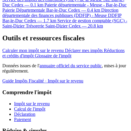
Duc Cedex — 0.1 km
Paierie départementale - Meuse - Bar-le-Duc
Paierie Départementale
Bar-le-Duc Cedex — 0.4 km
Direction
départementale des finances publiques (DDFIP) - Meuse
DDFIP
Bar-le-Duc Cedex — 1.7 km
Service de gestion comptable (SGC) -
Saint-Dizier
Trésorerie
Saint-Dizier Cedex — 20.8 km
Outils et ressources fiscales
Calculer mon impôt sur le revenu
Déclarer mes impôts
Réductions
et crédits d'impôt
Glossaire de l'impôt
Données issues de l'
annuaire officiel du service public
, mises à jour
régulièrement.
Guide Impôts
Fiscalité · Impôt sur le revenu
Comprendre l'impôt
Impôt sur le revenu
Calcul de l'impôt
Déclaration
Paiement
Réduire & simuler