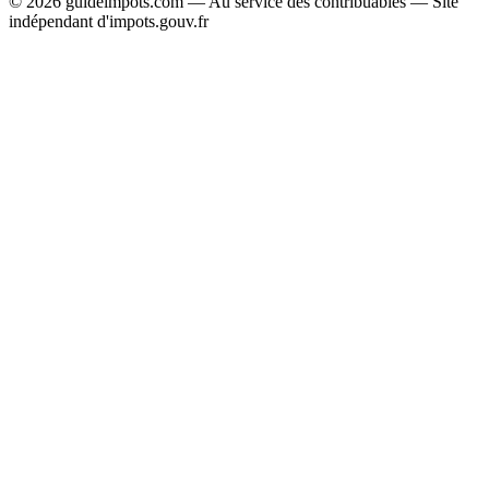
© 2026 guideimpots.com — Au service des contribuables — Site
indépendant d'impots.gouv.fr