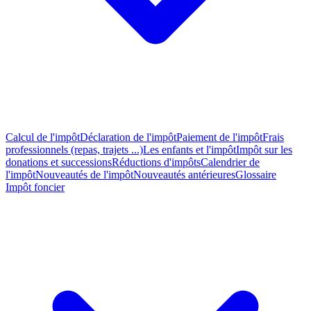
Calcul de l'impôt
Déclaration de l'impôt
Paiement de l'impôt
Frais
professionnels (repas, trajets ...)
Les enfants et l'impôt
Impôt sur les
donations et successions
Réductions d'impôts
Calendrier de
l'impôt
Nouveautés de l'impôt
Nouveautés antérieures
Glossaire
Impôt foncier