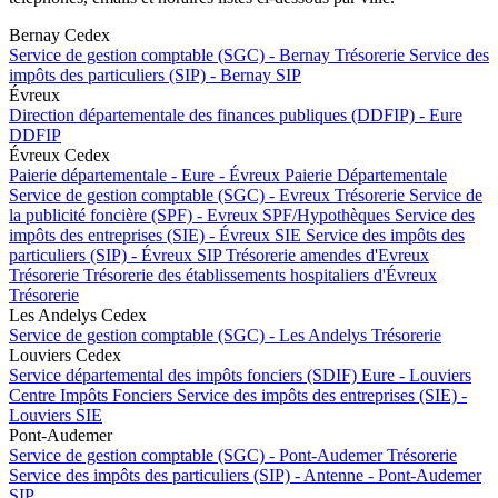
Bernay Cedex
Service de gestion comptable (SGC) - Bernay
Trésorerie
Service des
impôts des particuliers (SIP) - Bernay
SIP
Évreux
Direction départementale des finances publiques (DDFIP) - Eure
DDFIP
Évreux Cedex
Paierie départementale - Eure - Évreux
Paierie Départementale
Service de gestion comptable (SGC) - Evreux
Trésorerie
Service de
la publicité foncière (SPF) - Evreux
SPF/Hypothèques
Service des
impôts des entreprises (SIE) - Évreux
SIE
Service des impôts des
particuliers (SIP) - Évreux
SIP
Trésorerie amendes d'Evreux
Trésorerie
Trésorerie des établissements hospitaliers d'Évreux
Trésorerie
Les Andelys Cedex
Service de gestion comptable (SGC) - Les Andelys
Trésorerie
Louviers Cedex
Service départemental des impôts fonciers (SDIF) Eure - Louviers
Centre Impôts Fonciers
Service des impôts des entreprises (SIE) -
Louviers
SIE
Pont-Audemer
Service de gestion comptable (SGC) - Pont-Audemer
Trésorerie
Service des impôts des particuliers (SIP) - Antenne - Pont-Audemer
SIP