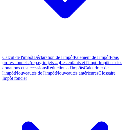
Calcul de l'impôt
Déclaration de l'impôt
Paiement de l'impôt
Frais
professionnels (repas, trajets ...)
Les enfants et l'impôt
Impôt sur les
donations et successions
Réductions d'impôts
Calendrier de
l'impôt
Nouveautés de l'impôt
Nouveautés antérieures
Glossaire
Impôt foncier