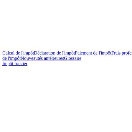
Calcul de l'impôt
Déclaration de l'impôt
Paiement de l'impôt
Frais profes
de l'impôt
Nouveautés antérieures
Glossaire
Impôt foncier