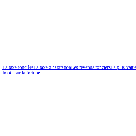
La taxe foncière
La taxe d'habitation
Les revenus fonciers
La plus-valu
Impôt sur la fortune