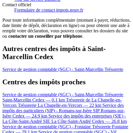
Contact officiel
Formulaire de contact impots.gouv.fr
Pour toute information complémentaire (montant à payer, réductions,
date limite de dépôt, déclaration en ligne) ou pour obtenir une aide à
remplir votre déclaration, vous pouvez consulter les dossiers du site
ou
contacter un conseiller par téléphone
.
Autres centres des impôts à Saint-
Marcellin Cedex
Service de gestion comptable (SGC) - Saint-Marcellin
Trésorerie
Centres des impôts proches
Service de gestion comptable (SGC) - Saint-Marcellin
Trésorerie
Saint-Marcellin Cedex — 0.1 km
Trésorerie de La Chapelle-en-
Vercors
Trésorerie
La Chapelle-en-Vercors — 22 km
Service des
impôts des particuliers (SIP) - Romans-sur-Isère
SIP
Romans-sur-
Isère Cedex — 24.9 km
Service des impôts des entreprises (SIE) -
La Côte-Saint-André
SIE
La Côte-Saint-André Cedex — 26.8 km
Service de gestion comptable (SGC) - Fontaine
Trésorerie
Fontaine
Cedex — 29.1 km
Service de gestion comptable (SGC) - Vif