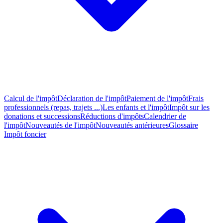
Calcul de l'impôt
Déclaration de l'impôt
Paiement de l'impôt
Frais
professionnels (repas, trajets ...)
Les enfants et l'impôt
Impôt sur les
donations et successions
Réductions d'impôts
Calendrier de
l'impôt
Nouveautés de l'impôt
Nouveautés antérieures
Glossaire
Impôt foncier