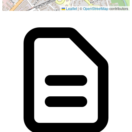
Localisation en cours...
Leaflet
|
©
OpenStreetMap
contributors