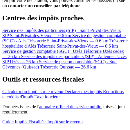
remplir votre déclaration, vous pouvez consulter les dossiers du site
ou
contacter un conseiller par téléphone
.
Centres des impôts proches
Service des impôts des particuliers (SIP) - Saint-Privat-des-Vieux
SIP
Saint-Privat-des-Vieux — 0.6 km
Service de gestion comptable
(SGC) - Alès
Trésorerie
Saint-Privat-des-Vieux — 0.6 km
Trésorerie
hospitalière d'Alès
Trésorerie
Saint-Privat-des-Vieux — 0.6 km
Service de gestion comptable (SGC) - Uzès
Trésorerie
Uzès cedex
— 26 km
Service des impôts des particuliers (SIP) - Antenne - Uzès
SIP
Uzès — 26 km
Service de gestion comptable (SGC) - Sud
Cévennes (Quissac)
Trésorerie
Quissac — 26.6 km
Outils et ressources fiscales
Calculer mon impôt sur le revenu
Déclarer mes impôts
Réductions
et crédits d'impôt
Taxe foncière
Données issues de l'
annuaire officiel du service public
, mises à jour
régulièrement.
Guide Impôts
Fiscalité · Impôt sur le revenu