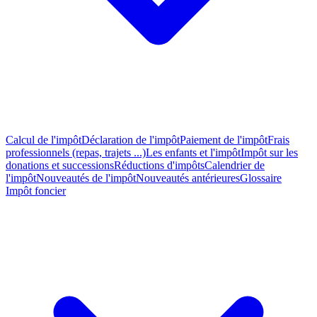
Calcul de l'impôt
Déclaration de l'impôt
Paiement de l'impôt
Frais
professionnels (repas, trajets ...)
Les enfants et l'impôt
Impôt sur les
donations et successions
Réductions d'impôts
Calendrier de
l'impôt
Nouveautés de l'impôt
Nouveautés antérieures
Glossaire
Impôt foncier