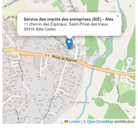
×
Service des impôts des entreprises (SIE) - Alès
11 chemin des Espinaux, Saint-Privat-des-Vieux
30319 Alès Cedex
Localisation en cours...
Leaflet
|
©
OpenStreetMap
contributors