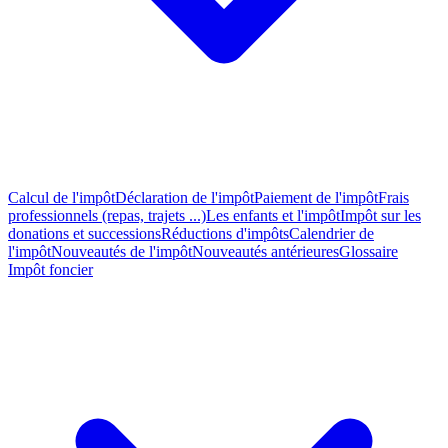
Calcul de l'impôt
Déclaration de l'impôt
Paiement de l'impôt
Frais
professionnels (repas, trajets ...)
Les enfants et l'impôt
Impôt sur les
donations et successions
Réductions d'impôts
Calendrier de
l'impôt
Nouveautés de l'impôt
Nouveautés antérieures
Glossaire
Impôt foncier