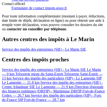
Contact officiel
Formulaire de contact impots.gouv.fr
Pour toute information complémentaire (montant à payer, réductions,
date limite de dépôt, déclaration en ligne) ou pour obtenir une aide à
remplir votre déclaration, vous pouvez consulter les dossiers du site
ou
contacter un conseiller par téléphone
.
Autres centres des impôts à Le Marin
Service des impôts des entreprises (SIE) - Le Marin
SIE
Centres des impôts proches
Service des impôts des entreprises (SIE) - Le Marin
SIE
Le Marin
— 0 km
Trésorerie mixte du Saint-Esprit
Trésorerie
Saint-Esprit —
13 km
Service des impôts des particuliers (SIP) - Le Lamentin
SIP
Le Lamentin — 21.8 km
Service des impôts des entreprises (SIE) -
Centre Atlantique
SIE
Le Lamentin — 21.9 km
Direction régionale
des finances publiques (DRFIP) - Martinique
DRFIP
Fort-de-France
Cedex — 26.7 km
Service des impôts des particuliers (SIP) - Fort-
de-France
SIP
Fort-de-France — 28.7 km