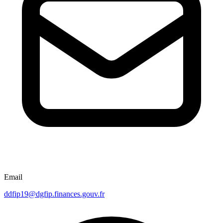
Email
ddfip19@dgfip.finances.gouv.fr