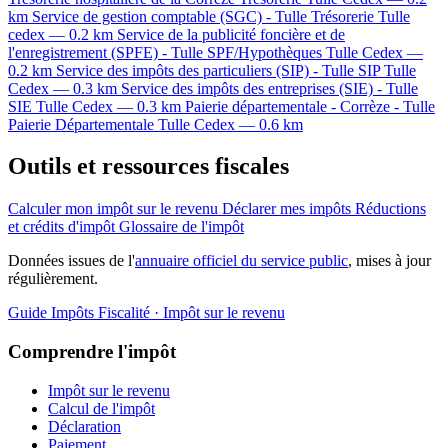
km
Service de gestion comptable (SGC) - Tulle
Trésorerie
Tulle
cedex — 0.2 km
Service de la publicité foncière et de
l'enregistrement (SPFE) - Tulle
SPF/Hypothèques
Tulle Cedex —
0.2 km
Service des impôts des particuliers (SIP) - Tulle
SIP
Tulle
Cedex — 0.3 km
Service des impôts des entreprises (SIE) - Tulle
SIE
Tulle Cedex — 0.3 km
Paierie départementale - Corrèze - Tulle
Paierie Départementale
Tulle Cedex — 0.6 km
Outils et ressources fiscales
Calculer mon impôt sur le revenu
Déclarer mes impôts
Réductions
et crédits d'impôt
Glossaire de l'impôt
Données issues de l'
annuaire officiel du service public
, mises à jour
régulièrement.
Guide Impôts
Fiscalité · Impôt sur le revenu
Comprendre l'impôt
Impôt sur le revenu
Calcul de l'impôt
Déclaration
Paiement