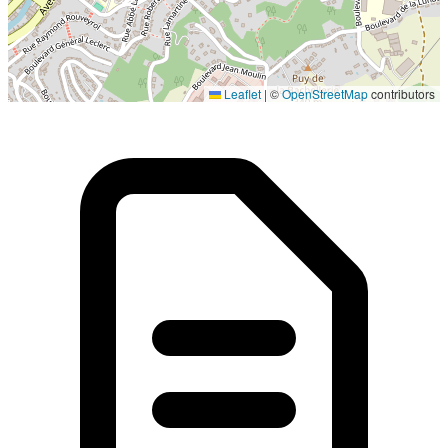
Localisation en cours...
Leaflet
|
©
OpenStreetMap
contributors