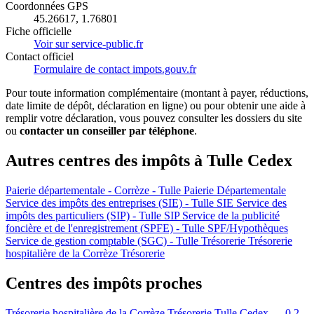
Coordonnées GPS
45.26617, 1.76801
Fiche officielle
Voir sur service-public.fr
Contact officiel
Formulaire de contact impots.gouv.fr
Pour toute information complémentaire (montant à payer, réductions,
date limite de dépôt, déclaration en ligne) ou pour obtenir une aide à
remplir votre déclaration, vous pouvez consulter les dossiers du site
ou
contacter un conseiller par téléphone
.
Autres centres des impôts à Tulle Cedex
Paierie départementale - Corrèze - Tulle
Paierie Départementale
Service des impôts des entreprises (SIE) - Tulle
SIE
Service des
impôts des particuliers (SIP) - Tulle
SIP
Service de la publicité
foncière et de l'enregistrement (SPFE) - Tulle
SPF/Hypothèques
Service de gestion comptable (SGC) - Tulle
Trésorerie
Trésorerie
hospitalière de la Corrèze
Trésorerie
Centres des impôts proches
Trésorerie hospitalière de la Corrèze
Trésorerie
Tulle Cedex — 0.2