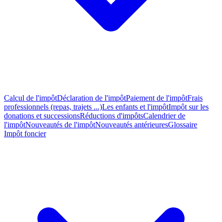
Calcul de l'impôt
Déclaration de l'impôt
Paiement de l'impôt
Frais
professionnels (repas, trajets ...)
Les enfants et l'impôt
Impôt sur les
donations et successions
Réductions d'impôts
Calendrier de
l'impôt
Nouveautés de l'impôt
Nouveautés antérieures
Glossaire
Impôt foncier